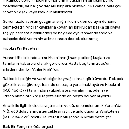
II. Ramses dönemindeki memurların maaşlarının bir kısmı bal ile
ödeniyordu, ve bal çok değerli bir para birimiydi. 1 kavanoz bala çok
rahat bir eşek veya inek alınabiliniyordu.
Günümüzde yapılan gezgin arıcılığn ilk örnekleri de aynı döneme
gelmektedir. Arıcılar kayıklarla kovanları bir kıyıdan başka bir kıyıya
taşıyıp serbest bırakırlarmış ve böylece aynı zamanda tarla ve
bahçelerdeki veriminin artmasınada destek olurlarmış.
Hipokrat'ın Reçetesi
Yunan Mitolojisinde arılar Musa'ların(ilham perileri) kuşları ve
tanrıların habercisi olarak görülürdü. Hatta baş tanrı Zeus'un
sıfatlarından bir "Arılar Kralı" 'dır.
Bal ise bilgeliğin ve yaratıcılığın kaynağı olarak görülüyordu. Pek çok
güzellik ve sağlık reçetesinde en başta yer almaktaydı ve Hipokrat
(M.Ö.466-377) tarafından yüksek ateş, yaralanma, ödem ve
iltihaplanmalara karşı reçetelerinde en başta bal yer alıyordu.
Arıcılık ile ilgili ilk ciddi araştırmalar ve düzenlemeler antik Yunan'da
M.Ö. 600 dolaylarında gerçekleşmiştir, ve ünlü düşünür Aristoteles
(M.Ö. 384-322) arıcılık ile literatür oluşacak ilk kitabı yazmıştır.
Bal:
Bir Zenginlik Göstergesi