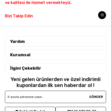
ve kalitesi ile hizmet vermekteyiz.
Biz
i Takip Edin
Yardım
Kurumsal
Siparişlerim
Hesabım
İlgini Çekebilir
Hakkımızda
Favorilerim
İletişim
Yeni gelen ürünlerden ve özel indirimli
Yeni Gelenler
Sepetim
kuponlardan ilk sen haberdar ol !
Cayma Hakkı
Çok Satanlar
Destek Taleplerim
Mesafeli Satış Sözleşmesi
GÖNDER
Ahlak Yasalarımız
Sipariş Takibi
Üyelik Sözleşmesi