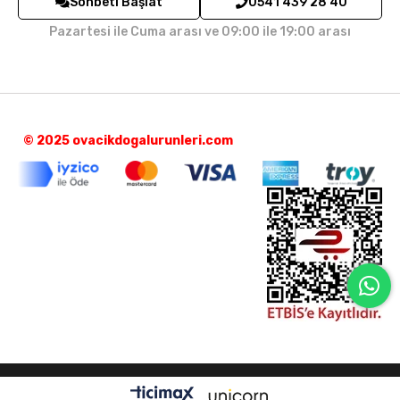
Sohbeti Başlat
0541 439 28 40
İade ve Geri Ödeme Politikası
Pazartesi ile Cuma arası ve 09:00 ile 19:00 arası
Bayilik Başvuru
© 2025 ovacikdogalurunleri.com