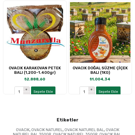
OVACIK KARAKOVAN PETEK
OVACIK DOĞAL SÜZME ÇİÇEK
BALI (1,200-1.400gr)
BALI (1KG)
₺2.888,60
₺1.004,34
Sepete Ekle
Sepete Ekle
Etiketler
OVACIK
,
OVACIK NATUREL
,
OVACIK NATUREL BAL
,
OVACIK
NATUREL BAL 350GR
,
OVACIK NATUREL 350GR
,
OVACIK BAL
,