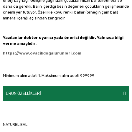
enerji kaynağı. Gelişme çağındaki çocuklarımızın bal tüketmesi ise
daha da gerekli. Balın içerdiği besin değerleri çocukların gelişmesinde
önemli yer tutuyor. Özellikle koyu renkli ballar (örneğin çam balı)
mineral içeriği açısından zengindir.
Yazılanlar doktor uyarısı yada önerisi değildir. Yalnızca bilgi
verme amaçlıdır.
https://www.ovacikdogalurunleri.com
Minimum alım adeti 1, Maksimum alım adeti 999999
ÜRÜN ÖZELLIKLERI
NATUREL BAL