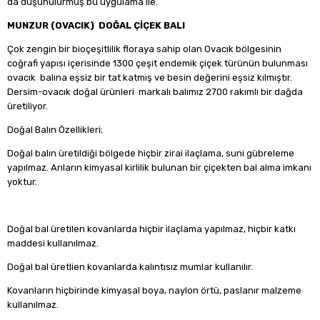
da düşünülürmüş bu uygulama ile.
MUNZUR (OVACIK) DOĞAL ÇİÇEK BALI
Çok zengin bir bioçeşitlilik floraya sahip olan Ovacık bölgesinin
coğrafi yapısı içerisinde 1300 çeşit endemik çiçek türünün bulunması
ovacık balına eşsiz bir tat katmış ve besin değerini eşsiz kılmıştır.
Dersim-ovacık doğal ürünleri markalı balımız 2700 rakımlı bir dağda
üretiliyor.
Doğal Balın Özellikleri;
Doğal balın üretildiği bölgede hiçbir zirai ilaçlama, suni gübreleme
yapılmaz. Arıların kimyasal kirlilik bulunan bir çiçekten bal alma imkanı
yoktur.
Doğal bal üretilen kovanlarda hiçbir ilaçlama yapılmaz, hiçbir katkı
maddesi kullanılmaz.
Doğal bal üretlien kovanlarda kalıntısız mumlar kullanılır.
Kovanların hiçbirinde kimyasal boya, naylon örtü, paslanır malzeme
kullanılmaz.