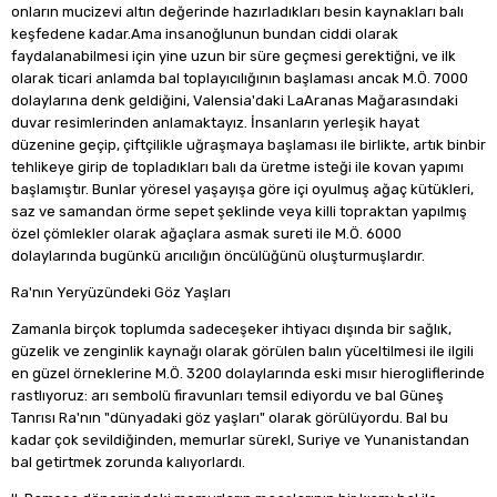
onların mucizevi altın değerinde hazırladıkları besin kaynakları balı
keşfedene kadar.Ama insanoğlunun bundan ciddi olarak
faydalanabilmesi için yine uzun bir süre geçmesi gerektiğni, ve ilk
olarak ticari anlamda bal toplayıcılığının başlaması ancak M.Ö. 7000
dolaylarına denk geldiğini, Valensia'daki LaAranas Mağarasındaki
duvar resimlerinden anlamaktayız. İnsanların yerleşik hayat
düzenine geçip, çiftçilikle uğraşmaya başlaması ile birlikte, artık binbir
tehlikeye girip de topladıkları balı da üretme isteği ile kovan yapımı
başlamıştır. Bunlar yöresel yaşayışa göre içi oyulmuş ağaç kütükleri,
saz ve samandan örme sepet şeklinde veya killi topraktan yapılmış
özel çömlekler olarak ağaçlara asmak sureti ile M.Ö. 6000
dolaylarında bugünkü arıcılığın öncülüğünü oluşturmuşlardır.
Ra'nın Yeryüzündeki Göz Yaşları
Zamanla birçok toplumda sadeceşeker ihtiyacı dışında bir sağlık,
güzelik ve zenginlik kaynağı olarak görülen balın yüceltilmesi ile ilgili
en güzel örneklerine M.Ö. 3200 dolaylarında eski mısır hierogliflerinde
rastlıyoruz: arı sembolü firavunları temsil ediyordu ve bal Güneş
Tanrısı Ra'nın "dünyadaki göz yaşları" olarak görülüyordu. Bal bu
kadar çok sevildiğinden, memurlar sürekl, Suriye ve Yunanistandan
bal getirtmek zorunda kalıyorlardı.