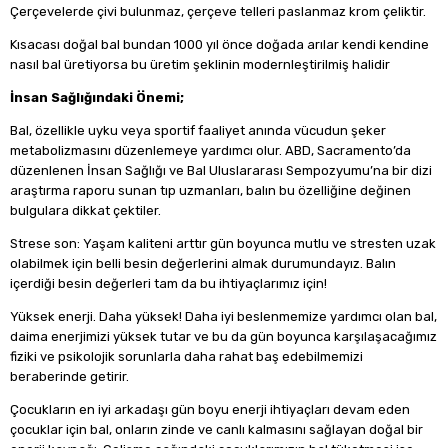
Çerçevelerde çivi bulunmaz, çerçeve telleri paslanmaz krom çeliktir.
Kısacası doğal bal bundan 1000 yıl önce doğada arılar kendi kendine
nasıl bal üretiyorsa bu üretim şeklinin modernleştirilmiş halidir
İnsan Sağlığındaki Önemi;
Bal, özellikle uyku veya sportif faaliyet anında vücudun şeker
metabolizmasını düzenlemeye yardımcı olur. ABD, Sacramento’da
düzenlenen İnsan Sağlığı ve Bal Uluslararası Sempozyumu’na bir dizi
araştırma raporu sunan tıp uzmanları, balın bu özelliğine değinen
bulgulara dikkat çektiler.
Strese son: Yaşam kaliteni arttır gün boyunca mutlu ve stresten uzak
olabilmek için belli besin değerlerini almak durumundayız. Balın
içerdiği besin değerleri tam da bu ihtiyaçlarımız için!
Yüksek enerji. Daha yüksek! Daha iyi beslenmemize yardımcı olan bal,
daima enerjimizi yüksek tutar ve bu da gün boyunca karşılaşacağımız
fiziki ve psikolojik sorunlarla daha rahat baş edebilmemizi
beraberinde getirir.
Çocukların en iyi arkadaşı gün boyu enerji ihtiyaçları devam eden
çocuklar için bal, onların zinde ve canlı kalmasını sağlayan doğal bir