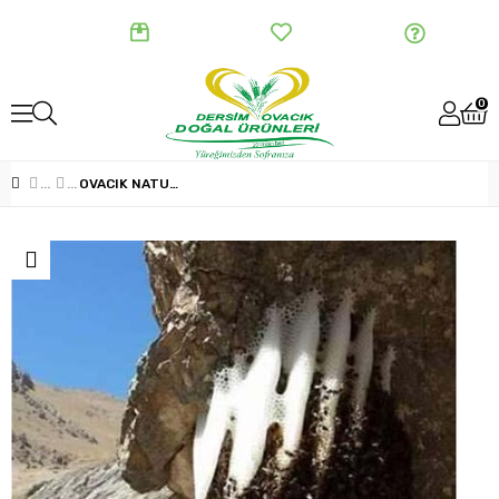
Sipariş Takip
Favorilerim
Yardım
0
OVACIK NATUREL BAL (1 KG)