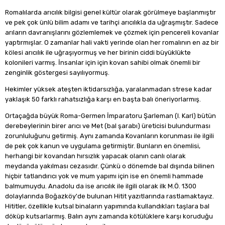
Romalılarda arıcılık bilgisi genel kültür olarak görülmeye başlanmıştır
ve pek çok ünlü bilim adamı ve tarihçi arıcılıkla da uğraşmıştır. Sadece
arıların davranışlarını gözlemlemek ve çözmek için pencereli kovanlar
yaptırmışlar. O zamanlar hali vakti yerinde olan her romalının en az bir
kölesi arıcılık ile uğraşıyormuş ve her birinin ciddi büyüklükte
kolonileri varmış. İnsanlar için için kovan sahibi olmak önemli bir
zenginlik göstergesi sayılıyormuş.
Hekimler yüksek ateşten iktidarsızlığa, yaralanmadan strese kadar
yaklaşık 50 farklı rahatsızlığa karşı en başta balı öneriyorlarmış.
Ortaçağda büyük Roma-Germen İmparatoru Şarleman (I. Karl) bütün
derebeylerinin birer arıcı ve Met (bal şarabı) üreticisi bulundurması
zorunluluğunu getirmiş. Aynı zamanda Kovanların korunması ile ilgili
de pek çok kanun ve uygulama getirmiştir. Bunların en önemlisi,
herhangi bir kovandan hırsızlık yapacak olanın canlı olarak
meydanda yakılması cezasıdır. Çünkü o dönemde bal dışında bilinen
hiçbir tatlandırıcı yok ve mum yapımı için ise en önemli hammade
balmumuydu. Anadolu da ise arıcılık ile ilgili olarak ilk M.Ö. 1300
dolaylarında Boğazköy'de bulunan Hitit yazıtlarında rastlamaktayız.
Hititler, özellikle kutsal binaların yapımında kullandıkları taşlara bal
döküp kutsarlarmış. Balın aynı zamanda kötülüklere karşı koruduğu