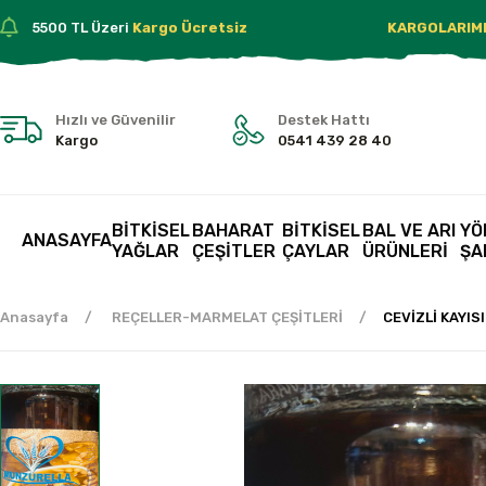
55
00 TL Üzeri
Kargo Ücretsiz KARGOLARIMIZ KIRIL
Hızlı ve Güvenilir
Destek Hattı
Kargo
0541 439 28 40
BİTKİSEL
BAHARAT
BİTKİSEL
BAL VE ARI
YÖ
ANASAYFA
YAĞLAR
ÇEŞİTLER
ÇAYLAR
ÜRÜNLERİ
ŞA
Anasayfa
REÇELLER-MARMELAT ÇEŞİTLERİ
CEVİZLİ KAYIS