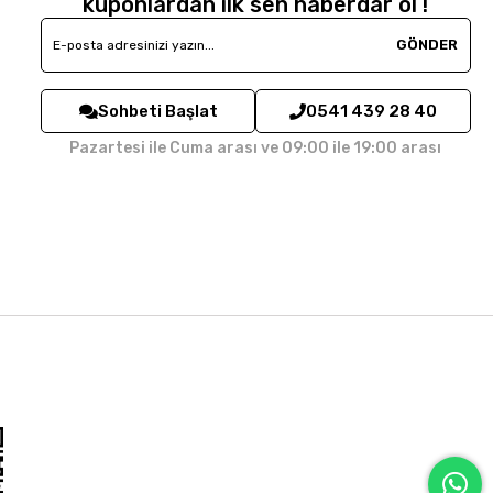
kuponlardan ilk sen haberdar ol !
GÖNDER
Sohbeti Başlat
0541 439 28 40
Pazartesi ile Cuma arası ve 09:00 ile 19:00 arası