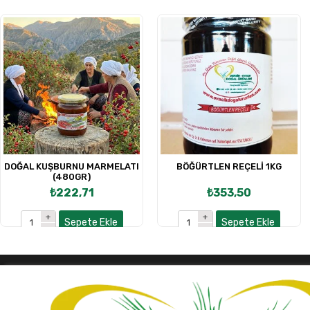
DOĞAL KUŞBURNU MARMELATI
BÖĞÜRTLEN REÇELİ 1KG
(480GR)
₺222,71
₺353,50
Sepete Ekle
Sepete Ekle