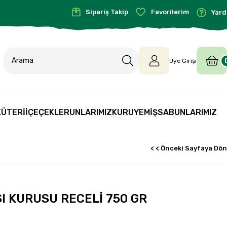
Sipariş Takip
Favorilerim
Yard
Üye Girişi
ÜTERİ
İÇEÇEKLER
UNLARIMIZ
KURUYEMİŞ
SABUNLARIMIZ
< < Önceki Sayfaya Dön
SI KURUSU RECELİ 750 GR