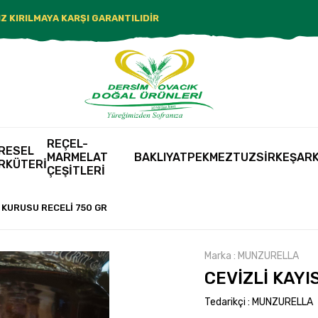
MAYA KARŞI GARANTILIDİR
REÇEL-
RESEL
MARMELAT
BAKLIYAT
PEKMEZ
TUZ
SİRKE
ŞARK
RKÜTERİ
ÇEŞİTLERİ
I KURUSU RECELİ 750 GR
Marka
:
MUNZURELLA
CEVİZLİ KAYI
Tedarikçi
:
MUNZURELLA